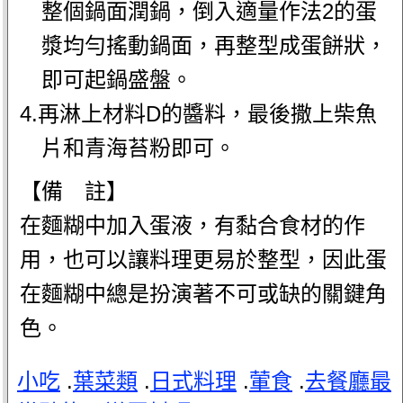
整個鍋面潤鍋，倒入適量作法2的蛋
漿均勻搖動鍋面，再整型成蛋餅狀，
即可起鍋盛盤。
4.再淋上材料D的醬料，最後撒上柴魚
片和青海苔粉即可。
【備 註】
在麵糊中加入蛋液，有黏合食材的作
用，也可以讓料理更易於整型，因此蛋
在麵糊中總是扮演著不可或缺的關鍵角
色。
小吃
.
葉菜類
.
日式料理
.
葷食
.
去餐廳最