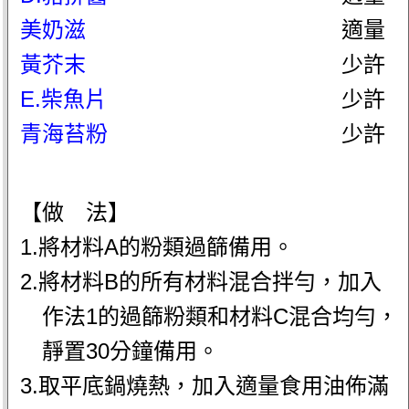
美奶滋
適量
黃芥末
少許
E.柴魚片
少許
青海苔粉
少許
【做 法】
1.將材料A的粉類過篩備用。
2.將材料B的所有材料混合拌勻，加入
作法1的過篩粉類和材料C混合均勻，
靜置30分鐘備用。
3.取平底鍋燒熱，加入適量食用油佈滿