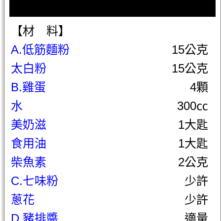
【材 料】
A.低筋麵粉
15公克
太白粉
15公克
B.雞蛋
4顆
水
300㏄
美奶滋
1大匙
食用油
1大匙
柴魚素
2公克
C.七味粉
少許
蔥花
少許
D.豬排醬
適量