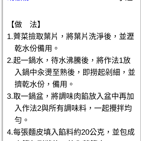
【做 法】
1.薺菜撿取葉片，將葉片洗淨後，並瀝
乾水份備用。
2.起一鍋水，待水沸騰後，將作法1放
入鍋中汆燙至熟後，即撈起剁細，並
擠乾水份，備用。
3.取一鍋盆，將調味肉餡放入盆中再加
入作法2與所有調味料，一起攪拌均
勻。
4.每張麵皮填入餡料約20公克，並包成