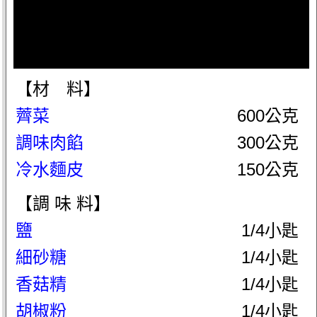
【材 料】
薺菜
600公克
調味肉餡
300公克
冷水麵皮
150公克
【調 味 料】
鹽
1/4小匙
細砂糖
1/4小匙
香菇精
1/4小匙
胡椒粉
1/4小匙