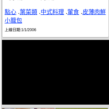
點心
.
葉菜類
.
中式料理
.
葷食
.
皮薄肉鮮
小籠包
上線日期:
1/1/2006