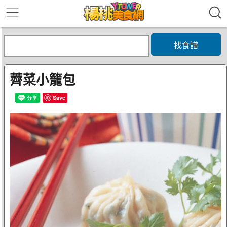
找食譜
薺菜小籠包
Save