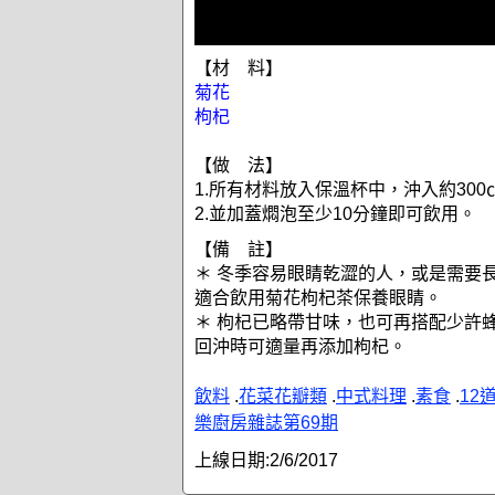
【材 料】
菊花
枸杞
【做 法】
1.所有材料放入保溫杯中，沖入約30
2.並加蓋燜泡至少10分鐘即可飲用。
【備 註】
＊ 冬季容易眼睛乾澀的人，或是需要
適合飲用菊花枸杞茶保養眼睛。
＊ 枸杞已略帶甘味，也可再搭配少許
回沖時可適量再添加枸杞。
飲料
.
花菜花瓣類
.
中式料理
.
素食
.
12
樂廚房雜誌第69期
上線日期:
2/6/2017