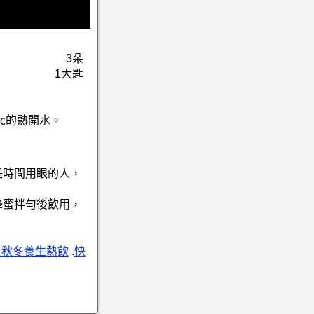
3朵
1大匙
0㏄的熱開水。
長時間用眼的人，
蜂蜜拌勻後飲用，
道秋冬養生熱飲
.
快