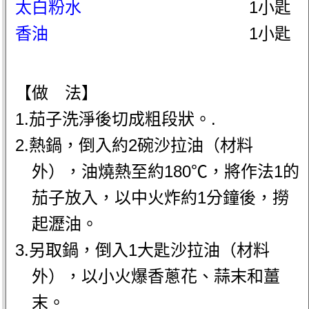
太白粉水
1小匙
香油
1小匙
【做 法】
1.茄子洗淨後切成粗段狀。.
2.熱鍋，倒入約2碗沙拉油（材料
外），油燒熱至約180℃，將作法1的
茄子放入，以中火炸約1分鐘後，撈
起瀝油。
3.另取鍋，倒入1大匙沙拉油（材料
外），以小火爆香蔥花、蒜末和薑
末。