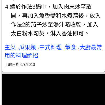
4.續於作法3鍋中，加入肉末炒至散
開，再加入魚香醬和水煮滾後，放入
作法2的茄子炒至湯汁略收乾，加入
太白粉水勾芡，淋入香油即可。
主菜
.
瓜果類
.
中式料理
.
葷食
.
大廚最常
用的料理絕招
上線日期:
6/7/2013