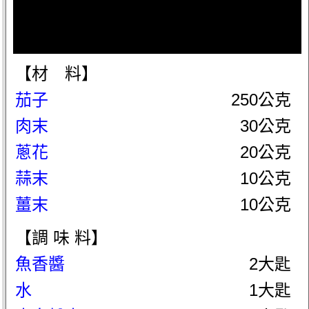
【材 料】
茄子
250公克
肉末
30公克
蔥花
20公克
蒜末
10公克
薑末
10公克
【調 味 料】
魚香醬
2大匙
水
1大匙