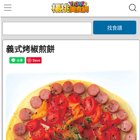
找食譜
義式烤椒煎餅
Save