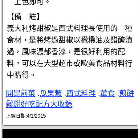
上色即可。
【備 註】
義大利烤甜椒是西式料理長使用的一種
食材，是將烤過甜椒以橄欖油及醋醃漬
過，風味濃郁香淳，是很好利用的配
料。可以在大型超市或歐美食品材料行
中購得。
開胃前菜
.
瓜果類
.
西式料理
.
葷食
.
煎餅
鬆餅好吃配方大收錄
上線日期:
4/1/2015