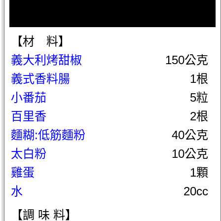
【材 料】
義大利烤甜椒
150公克
義式香料腸
1根
小番茄
5粒
百里香
2根
麵糊:低筋麵粉
40公克
太白粉
10公克
雞蛋
1顆
水
20cc
【調 味 料】