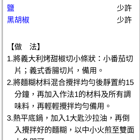
鹽
少許
黑胡椒
少許
【做 法】
1.將義大利烤甜椒切小條狀：小番茄切
片；義式香腸切片，備用。
2.將麵糊材料混合攪拌均勻後靜置約15
分鐘，再加入作法1的材料及所有調
味料，再輕輕攪拌均勻備用。
3.熱平底鍋，加入1大匙沙拉油，再倒
入攪拌好的麵糊，以中小火煎至雙面