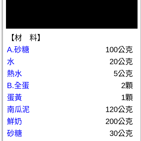
【材 料】
A.砂糖
100公克
水
20公克
熱水
5公克
B.全蛋
2顆
蛋黃
1顆
南瓜泥
120公克
鮮奶
200公克
砂糖
30公克