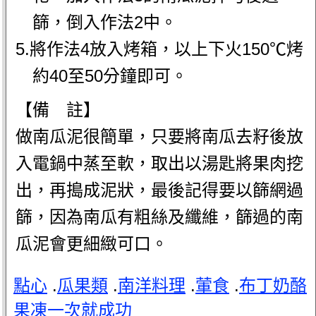
篩，倒入作法2中。
5.將作法4放入烤箱，以上下火150℃烤
約40至50分鐘即可。
【備 註】
做南瓜泥很簡單，只要將南瓜去籽後放
入電鍋中蒸至軟，取出以湯匙將果肉挖
出，再搗成泥狀，最後記得要以篩網過
篩，因為南瓜有粗絲及纖維，篩過的南
瓜泥會更細緻可口。
點心
.
瓜果類
.
南洋料理
.
葷食
.
布丁奶酪
果凍一次就成功