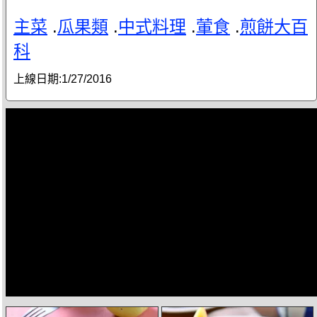
主菜
.
瓜果類
.
中式料理
.
葷食
.
煎餅大百
科
上線日期:
1/27/2016