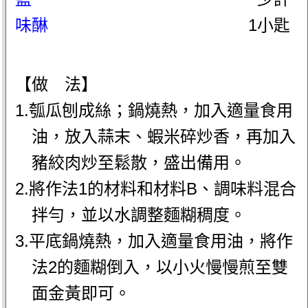
味醂
1小匙
【做 法】
1.瓠瓜刨成絲；鍋燒熱，加入適量食用
油，放入蒜末、蝦米碎炒香，再加入
豬絞肉炒至鬆散，盛出備用。
2.將作法1的材料和材料B、調味料混合
拌勻，並以水調整麵糊稠度。
3.平底鍋燒熱，加入適量食用油，將作
法2的麵糊倒入，以小火慢慢煎至雙
面金黃即可。