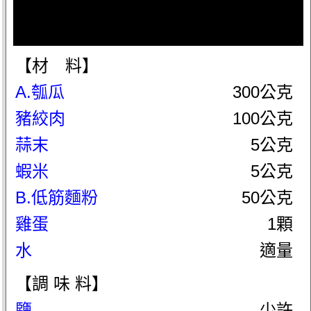
【材 料】
A.瓠瓜
300公克
豬絞肉
100公克
蒜末
5公克
蝦米
5公克
B.低筋麵粉
50公克
雞蛋
1顆
水
適量
【調 味 料】
鹽
少許