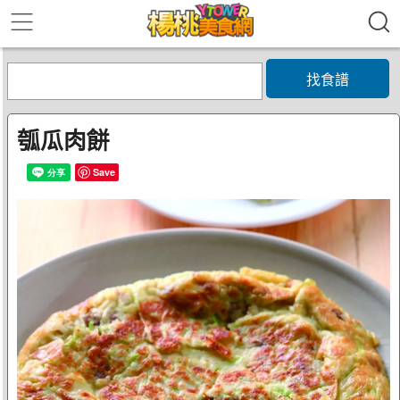
找食譜
瓠瓜肉餅
Save