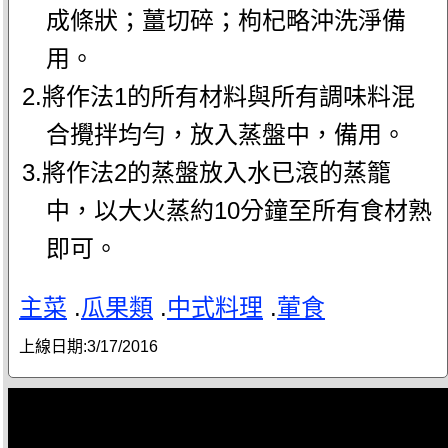
成條狀；薑切碎；枸杞略沖洗淨備
用。
2.將作法1的所有材料與所有調味料混
合攪拌均勻，放入蒸盤中，備用。
3.將作法2的蒸盤放入水已滾的蒸籠
中，以大火蒸約10分鐘至所有食材熟
即可。
主菜
.
瓜果類
.
中式料理
.
葷食
上線日期:
3/17/2016