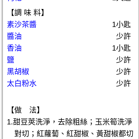
【調 味 料】
素沙茶醬
1小匙
醬油
少許
香油
1小匙
鹽
少許
黑胡椒
少許
太白粉水
少許
【做 法】
1.甜豆莢洗淨，去除粗絲；玉米筍洗淨
對切；紅蘿蔔、紅甜椒、黃甜椒都切