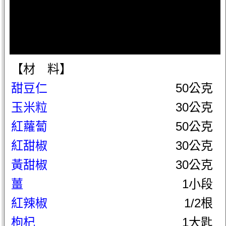
【材 料】
甜豆仁
50公克
玉米粒
30公克
紅蘿蔔
50公克
紅甜椒
30公克
黃甜椒
30公克
薑
1小段
紅辣椒
1/2根
枸杞
1大匙