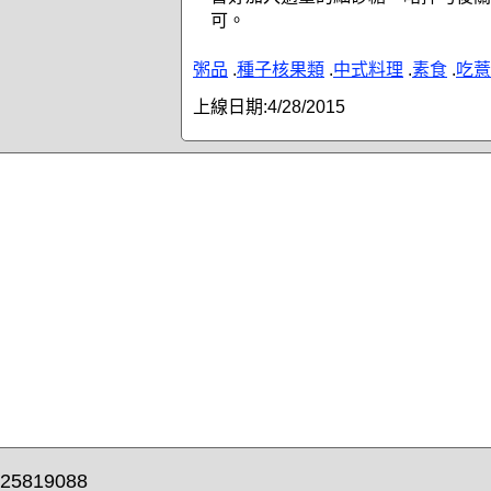
可。
粥品
.
種子核果類
.
中式料理
.
素食
.
吃薏
上線日期:
4/28/2015
25819088