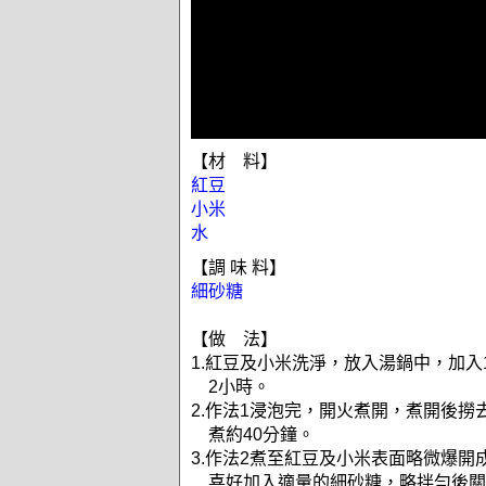
【材 料】
紅豆
小米
水
【調 味 料】
細砂糖
【做 法】
1.紅豆及小米洗淨，放入湯鍋中，加入1
2小時。
2.作法1浸泡完，開火煮開，煮開後撈
煮約40分鐘。
3.作法2煮至紅豆及小米表面略微爆開
喜好加入適量的細砂糖，略拌勻後關