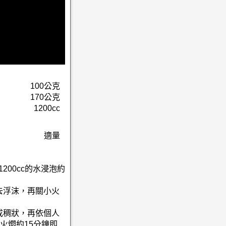
100公克
170公克
1200cc
適量
200cc的水浸泡約
去浮沫，再關小火
成稠狀，再依個人
火燜約15分鐘即