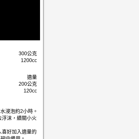
300公克
1200cc
適量
200公克
120cc
的水浸泡約2小時。
去浮沫，續關小火
人喜好加入適量的
至碗中備用。