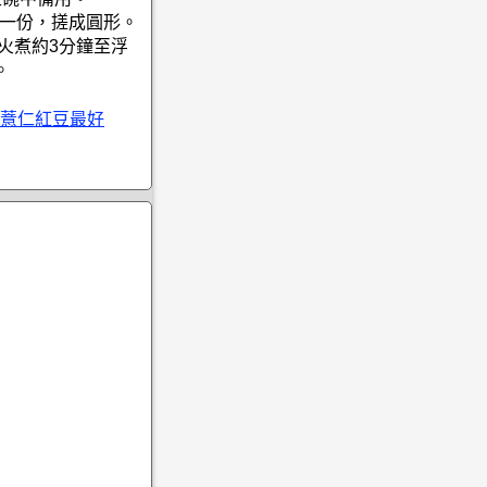
克一份，搓成圓形。
火煮約3分鐘至浮
。
薏仁紅豆最好