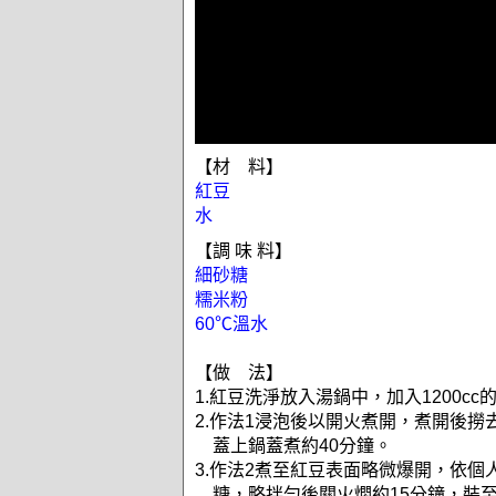
【材 料】
紅豆
水
【調 味 料】
細砂糖
糯米粉
60℃溫水
【做 法】
1.紅豆洗淨放入湯鍋中，加入1200cc
2.作法1浸泡後以開火煮開，煮開後撈
蓋上鍋蓋煮約40分鐘。
3.作法2煮至紅豆表面略微爆開，依個
糖，略拌勻後關火燜約15分鐘，裝