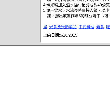
4.糯米粉加入溫水揉勻後分成約40公
5.燒一鍋水，水沸後將麻糬入鍋，以小
起，撈出放置作法3的紅豆湯中即可
湯
.
米食及米類製品
.
中式料理
.
素食
.
吃
上線日期:
5/20/2015