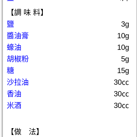
【調 味 料】
鹽
3g
醬油膏
10g
蠔油
10g
胡椒粉
5g
糖
15g
沙拉油
30㏄
香油
30㏄
米酒
30㏄
【做 法】