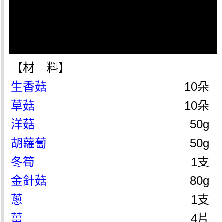
【材 料】
生香菇
10朵
草菇
10朵
洋菇
50g
胡蘿蔔
50g
冬筍
1支
金針菇
80g
蔥
1支
薑
4片