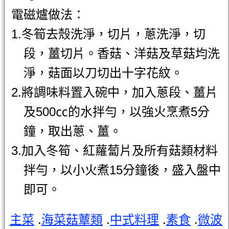
電磁爐做法：
1.冬筍去殼洗淨，切片，蔥洗淨，切
段，薑切片。香菇、洋菇及草菇均洗
淨，菇面以刀切出十字花紋。
2.將調味料置入碗中，加入蔥段、薑片
及500㏄的水拌勻，以強火烹煮5分
鐘，取出蔥、薑。
3.加入冬筍、紅蘿蔔片及所有菇類材料
拌勻，以小火煮15分鐘後，盛入盤中
即可。
主菜
.
海菜菇蕈類
.
中式料理
.
素食
.
微波