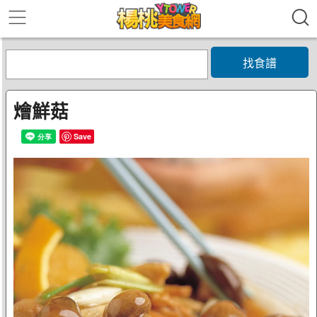
找食譜
燴鮮菇
Save