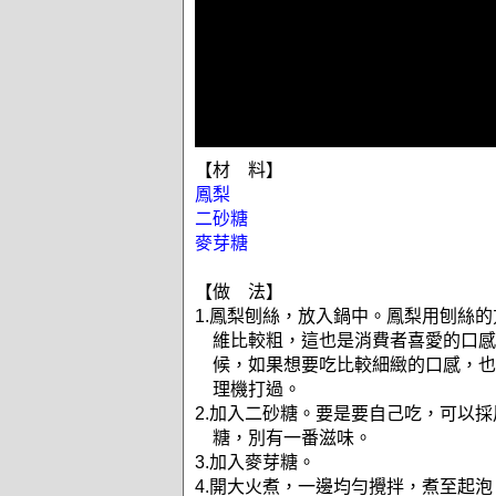
【材 料】
鳳梨
二砂糖
麥芽糖
【做 法】
1.鳳梨刨絲，放入鍋中。鳳梨用刨絲
維比較粗，這也是消費者喜愛的口感
候，如果想要吃比較細緻的口感，也
理機打過。
2.加入二砂糖。要是要自己吃，可以
糖，別有一番滋味。
3.加入麥芽糖。
4.開大火煮，一邊均勻攪拌，煮至起