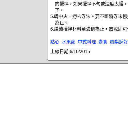
的攪拌，如果攪拌不勻或速度太慢，
了。
5.轉中火，撈去浮沫。要不斷將浮末
為止。
6.繼續攪拌材料至濃稠為止，放涼即可
點心
.
水果類
.
中式料理
.
素食
.
鳳梨酥好
上線日期:
6/10/2015