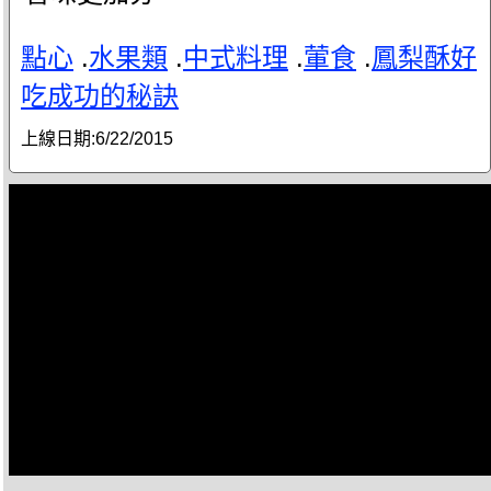
點心
.
水果類
.
中式料理
.
葷食
.
鳳梨酥好
吃成功的秘訣
上線日期:
6/22/2015