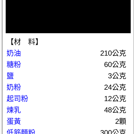
【材 料】
奶油
210公克
糖粉
60公克
鹽
3公克
奶粉
24公克
起司粉
12公克
煉乳
48公克
蛋黃
2顆
低筋麵粉
300公克