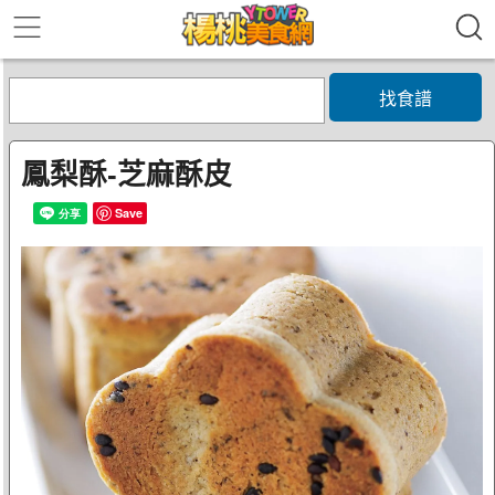
找食譜
鳳梨酥-芝麻酥皮
Save