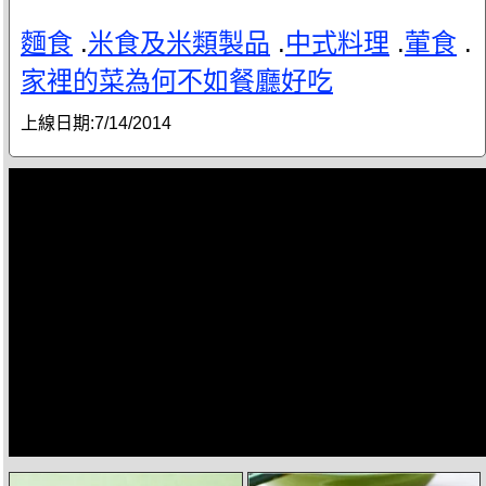
麵食
.
米食及米類製品
.
中式料理
.
葷食
.
家裡的菜為何不如餐廳好吃
上線日期:
7/14/2014