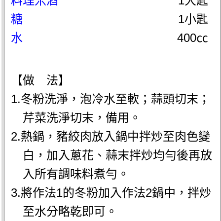
料理米酒
1大匙
糖
1小匙
水
400㏄
【做 法】
1.冬粉洗淨，泡冷水至軟；蒜頭切末；
芹菜洗淨切末，備用。
2.熱鍋，豬絞肉放入鍋中拌炒至肉色變
白，加入蔥花、蒜末拌炒均勻後再放
入所有調味料煮勻。
3.將作法1的冬粉加入作法2鍋中，拌炒
至水分略乾即可。