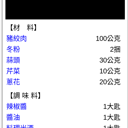
【材 料】
豬絞肉
100公克
冬粉
2捆
蒜頭
30公克
芹菜
10公克
蔥花
20公克
【調 味 料】
辣椒醬
1大匙
醬油
1大匙