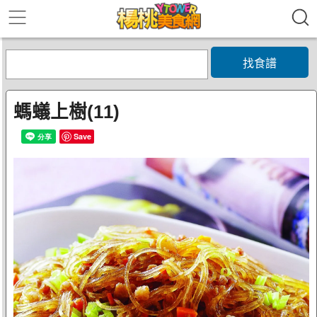
找食譜
螞蟻上樹(11)
Save