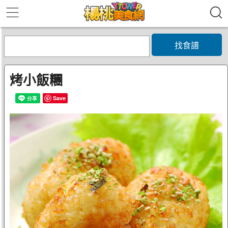
找食譜
烤小飯糰
Save