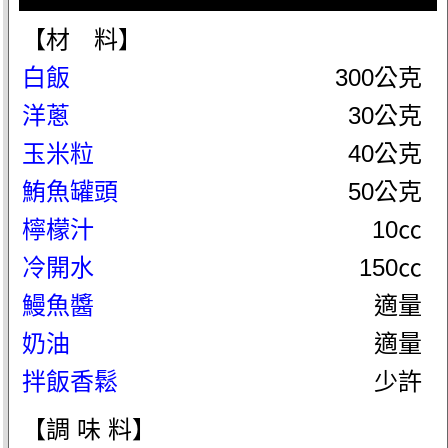
【材 料】
白飯
300公克
洋蔥
30公克
玉米粒
40公克
鮪魚罐頭
50公克
檸檬汁
10㏄
冷開水
150㏄
鰻魚醬
適量
奶油
適量
拌飯香鬆
少許
【調 味 料】