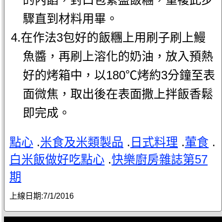
驟直到材料用畢。
4.在作法3包好的飯糰上用刷子刷上鰻
魚醬，再刷上溶化的奶油，放入預熱
好的烤箱中，以180℃烤約3分鐘至表
面微焦，取出後在表面撒上拌飯香鬆
即完成。
點心
.
米食及米類製品
.
日式料理
.
葷食
.
白米飯做好吃點心
.
快樂廚房雜誌第57
期
上線日期:
7/1/2016