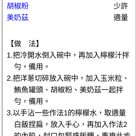
胡椒粉
少許
美奶茲
適量
【做 法】
1.把冷開水倒入碗中，再加入檸檬汁拌
勻，備用。
2.把洋蔥切碎放入碗中，加入玉米粒、
鮪魚罐頭、胡椒粉、美奶茲一起拌
勻，備用。
3.以手沾一些作法1的檸檬水，取適量
白飯捏扁，放入手心，再加入作法2
的內餡，封口包緊盛飯糰，重複此步