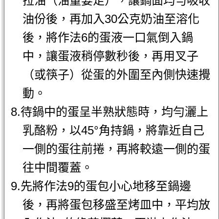
拉油（油量要足），讓鍋面均勻吸收
油份後，再加入30公克奶油至溶化
後，將作法6的蛋液一口氣倒入鍋
中，讓蛋液稍停數秒後，再用叉子
（或筷子）從蛋的外圍至內側快速攪
動。
8.待鍋中的蛋呈半熟狀態時，均勻灑上
乳酪粉，以45°角持鍋，將靠近自己
一側的蛋往前捲，再將較遠一側的蛋
往中間覆蓋。
9.先將作法9的蛋包小心地移至鍋邊
後，再將蛋包移盛至烤皿中，平均放