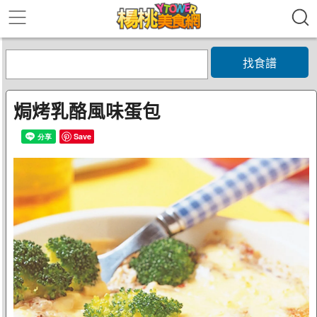
找食譜
焗烤乳酪風味蛋包
Save