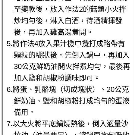
至變軟後，放入作法2的菇類小火拌
炒均勻後，淋入白酒，待酒精揮發
後，再加入雞高湯煮開。
5.將作法4放入果汁機中攪打成略帶有
顆粒的糊狀後，先倒入鍋中，再加入
30公克鮮奶油開火拌煮均勻，最後再
加入鹽和胡椒粉調味即可。
6.將蛋、乳酪塊（切成塊狀）、20公克
鮮奶油、鹽和胡椒粉打成均勻的蛋液
備用。
7.以大火將平底鍋燒熱後，倒入適量沙