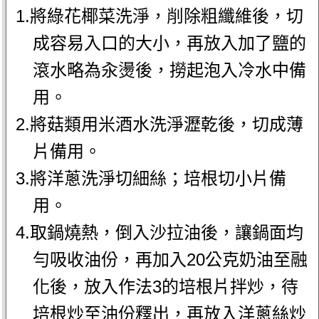
1.將綠花椰菜洗淨，削除粗纖維後，切
成容易入口的大小，再放入加了鹽的
滾水略為汆燙後，撈起泡入冷水中備
用。
2.將菇類用米酒水洗淨瀝乾後，切成薄
片備用。
3.將洋蔥洗淨切細絲；培根切小片備
用。
4.取鍋燒熱，倒入沙拉油後，讓鍋面均
勻吸收油份，再加入20公克奶油至融
化後，放入作法3的培根片拌炒，待
培根炒至油份釋出，再放入洋蔥絲炒