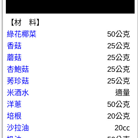
【材 料】
綠花椰菜
50公克
香菇
25公克
蘑菇
25公克
杏鮑菇
25公克
莠珍菇
25公克
米酒水
適量
洋蔥
50公克
培根
20公克
沙拉油
20㏄