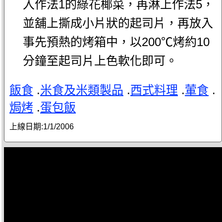
入作法1的綠花椰菜，再淋上作法5，
並舖上撕成小片狀的起司片，再放入
事先預熱的烤箱中，以200℃烤約10
分鐘至起司片上色軟化即可。
飯食
.
米食及米類製品
.
西式料理
.
葷食
.
焗烤
.
蛋包飯
上線日期:
1/1/2006