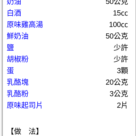
奶油
50公克
白酒
15㏄
原味雞高湯
100㏄
鮮奶油
50公克
鹽
少許
胡椒粉
少許
蛋
3顆
乳酪塊
20公克
乳酪粉
3公克
原味起司片
2片
【做 法】