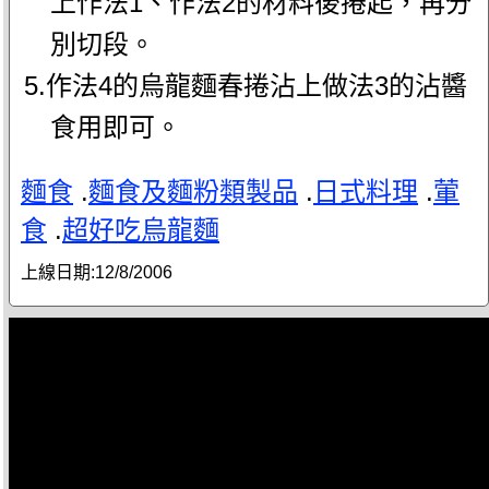
上作法1、作法2的材料後捲起，再分
別切段。
5.作法4的烏龍麵春捲沾上做法3的沾醬
食用即可。
麵食
.
麵食及麵粉類製品
.
日式料理
.
葷
食
.
超好吃烏龍麵
上線日期:
12/8/2006