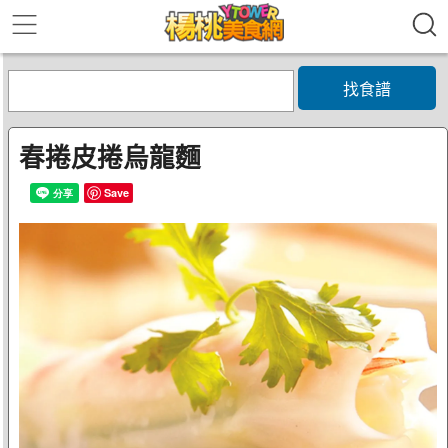
找食譜
春捲皮捲烏龍麵
Save