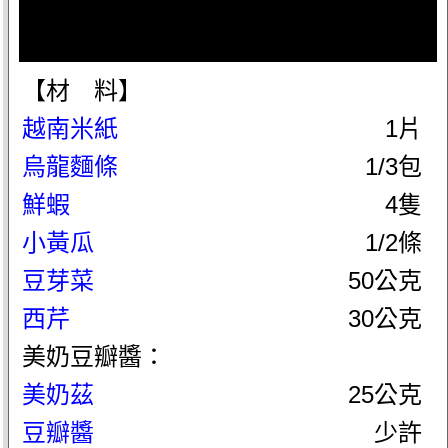
【材 料】
越南米紙
1片
烏龍麵條
1/3包
鮮蝦
4隻
小黃瓜
1/2條
豆芽菜
50公克
西芹
30公克
美奶豆瓣醬：
美奶茲
25公克
豆瓣醬
少許