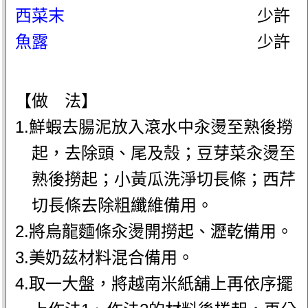
西菜末
少許
魚露
少許
【做 法】
1.鮮蝦去腸泥放入滾水中汆燙至熟後撈
起，去除頭、尾及殼；豆芽菜汆燙至
熟後撈起；小黃瓜洗淨切長條；西芹
切長條去除粗纖維備用。
2.將烏龍麵條汆燙開撈起、瀝乾備用。
3.美奶茲材料混合備用。
4.取一大盤，將越南米紙舖上再依序擺