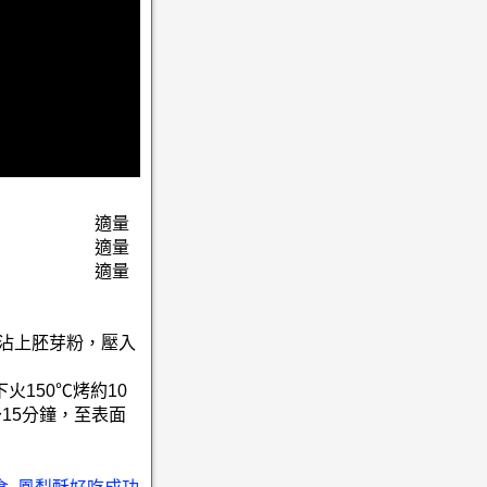
適量
適量
適量
後沾上胚芽粉，壓入
火150℃烤約10
15分鐘，至表面