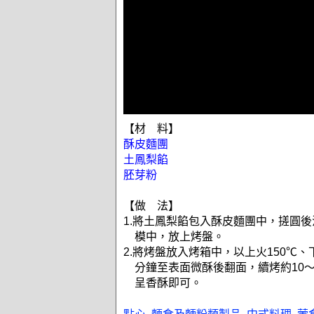
【材 料】
酥皮麵團
土鳳梨餡
胚芽粉
【做 法】
1.將土鳳梨餡包入酥皮麵團中，搓圓
模中，放上烤盤。
2.將烤盤放入烤箱中，以上火150℃、下
分鐘至表面微酥後翻面，續烤約10～
呈香酥即可。