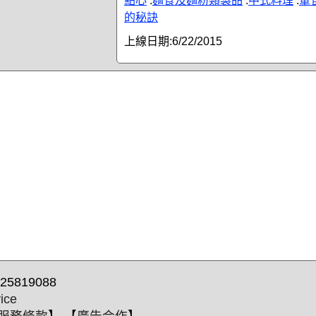
點心
.
麵食及麵粉類製品
.
中式料理
.
葷
的秘訣
上線日期:
6/22/2015
25819088
ice