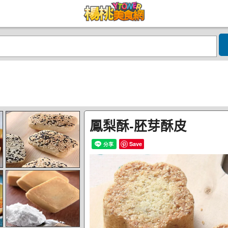
鳳梨酥-胚芽酥皮
Save