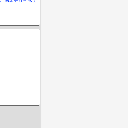
食
.
鳳梨酥好吃成功