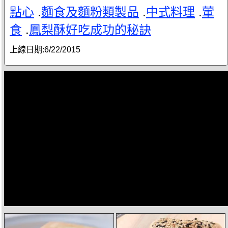
點心
.
麵食及麵粉類製品
.
中式料理
.
葷
食
.
鳳梨酥好吃成功的秘訣
上線日期:
6/22/2015