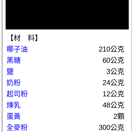
【材 料】
椰子油
210公克
黑糖
60公克
鹽
3公克
奶粉
24公克
起司粉
12公克
煉乳
48公克
蛋黃
2顆
全麥粉
300公克