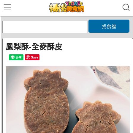
找食譜
鳳梨酥-全麥酥皮
Save