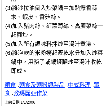
(3)將沙拉油倒入炒菜鍋中加熱爆香蒜
末、蝦皮、香菇絲。
(4)加入豬肉絲、紅蘿蔔絲、高麗菜絲一
起翻炒。
(5)加入所有調味料拌炒至湯汁煮沸。
(6)將泡軟的米粉撈起瀝乾水分加入炒菜
鍋中，用筷子或鍋鏟翻炒至湯汁收乾
即成。
麵食
.
麵食及麵粉類製品
.
中式料理
.
葷
食
.
教瑪麗亞作菜
上線日期:
1/1/2006