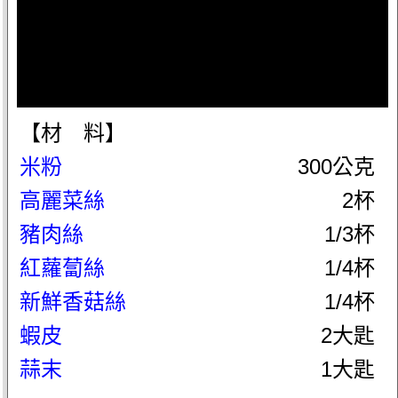
【材 料】
米粉
300公克
高麗菜絲
2杯
豬肉絲
1/3杯
紅蘿蔔絲
1/4杯
新鮮香菇絲
1/4杯
蝦皮
2大匙
蒜末
1大匙