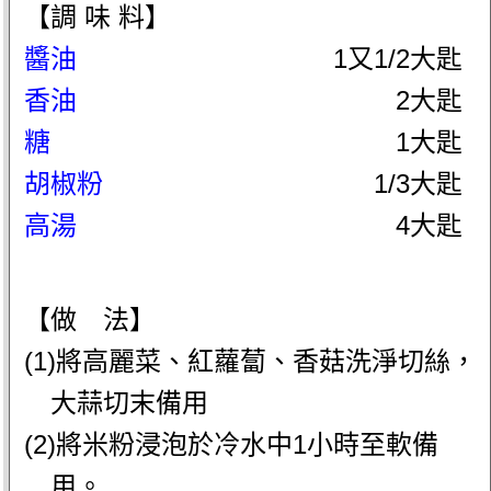
【調 味 料】
醬油
1又1/2大匙
香油
2大匙
糖
1大匙
胡椒粉
1/3大匙
高湯
4大匙
【做 法】
(1)將高麗菜、紅蘿蔔、香菇洗淨切絲，
大蒜切末備用
(2)將米粉浸泡於冷水中1小時至軟備
用。