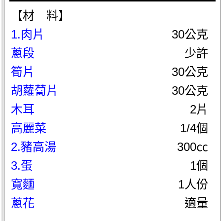
【材 料】
1.肉片
30公克
蔥段
少許
筍片
30公克
胡蘿蔔片
30公克
木耳
2片
高麗菜
1/4個
2.豬高湯
300㏄
3.蛋
1個
寬麵
1人份
蔥花
適量