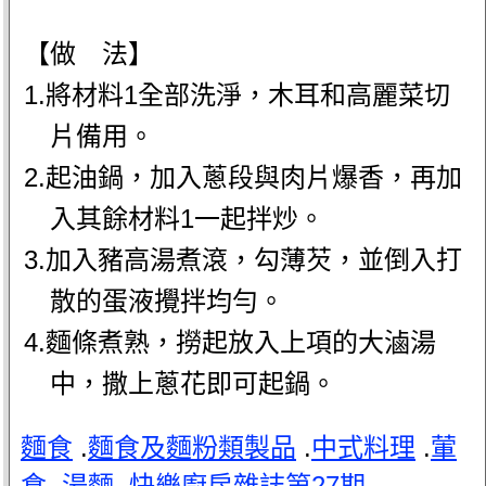
【做 法】
1.將材料1全部洗淨，木耳和高麗菜切
片備用。
2.起油鍋，加入蔥段與肉片爆香，再加
入其餘材料1一起拌炒。
3.加入豬高湯煮滾，勾薄芡，並倒入打
散的蛋液攪拌均勻。
4.麵條煮熟，撈起放入上項的大滷湯
中，撒上蔥花即可起鍋。
麵食
.
麵食及麵粉類製品
.
中式料理
.
葷
食
.
湯麵
.
快樂廚房雜誌第27期