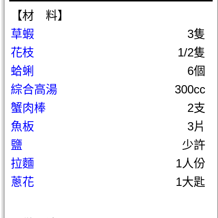
【材 料】
草蝦
3隻
花枝
1/2隻
蛤蜊
6個
綜合高湯
300cc
蟹肉棒
2支
魚板
3片
鹽
少許
拉麵
1人份
蔥花
1大匙