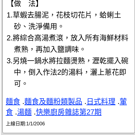
【做 法】
1.草蝦去腸泥，花枝切花片，蛤蜊土
砂、洗淨備用。
2.將綜合高湯煮滾，放入所有海鮮材料
煮熟，再加入鹽調味。
3.另燒一鍋水將拉麵燙熟，瀝乾擺入碗
中，倒入作法2的湯料，灑上蔥花即
可。
麵食
.
麵食及麵粉類製品
.
日式料理
.
葷
食
.
湯麵
.
快樂廚房雜誌第27期
上線日期:
1/1/2006