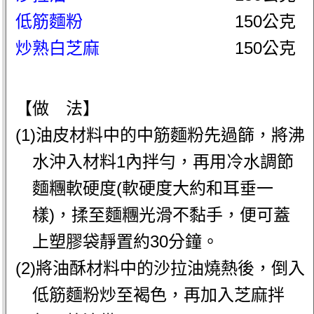
低筋麵粉
150公克
炒熟白芝麻
150公克
【做 法】
(1)油皮材料中的中筋麵粉先過篩，將沸
水沖入材料1內拌勻，再用冷水調節
麵糰軟硬度(軟硬度大約和耳垂一
樣)，揉至麵糰光滑不黏手，便可蓋
上塑膠袋靜置約30分鐘。
(2)將油酥材料中的沙拉油燒熱後，倒入
低筋麵粉炒至褐色，再加入芝麻拌