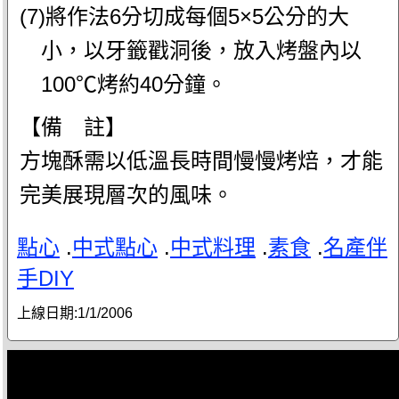
(7)將作法6分切成每個5×5公分的大
小，以牙籤戳洞後，放入烤盤內以
100℃烤約40分鐘。
【備 註】
方塊酥需以低溫長時間慢慢烤焙，才能
完美展現層次的風味。
點心
.
中式點心
.
中式料理
.
素食
.
名產伴
手DIY
上線日期:
1/1/2006