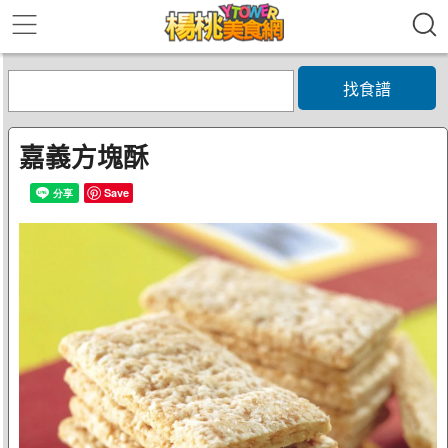
找食譜
嘉義方塊酥
Save