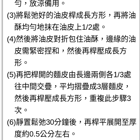
勻，放涼備用。
(3)將鬆弛好的油皮桿成長方形，再將油
酥均勻地抹在油皮上1/2處。
(4)然後將油皮對折包住油酥，邊緣的油
皮需緊密捏和，然後再桿壓成長方
形。
(5)再把桿開的麵皮由長邊兩側各1/3處
往中間交疊，平均摺疊成3層麵皮，
然後再桿壓成長方形，重複此步驟3
次。
(6)靜置鬆弛30分鐘後，再桿平展開至厚
度約0.5公分左右。