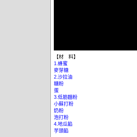
【材 料】
1.蜂蜜
麥芽糖
2.沙拉油
糖粉
蛋
3.低筋麵粉
小蘇打粉
奶粉
泡打粉
4.地瓜餡
芋頭餡