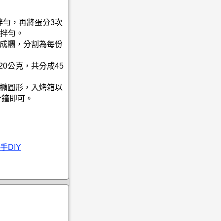
拌勻，再將蛋分3次
拌勻。
勻成糰，分割為每份
20公克，共分成45
成橢圓形，入烤箱以
2分鐘即可。
手DIY