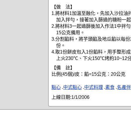
【做 法】
1.將材料1加溫至融化，先加入沙拉油
加入拌勻，接著加入篩過的糖粉一起
2.將材料3一起過篩後加入作法1中拌
15公克備用。
3.分割餡料，將芋頭餡及地瓜餡以每份
份。
4.取1份餅皮包入1份餡料，用手整形
上火230℃、下火150℃烤約10~1
【備 註】
比例(45個)/皮：餡=15公克：20公克
點心
.
中式點心
.
中式料理
.
素食
.
名產伴
上線日期:
1/1/2006