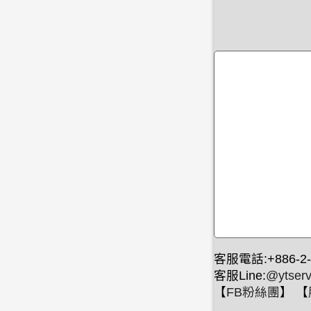
客服電話:+886-2-
客服Line:
@ytserv
【
FB粉絲團
】 【