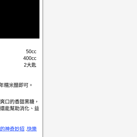
50cc
400cc
2大匙
陳年糯米醋即可。
爽口的香甜黑糖，
還能幫助消化、益
的神奇妙招
.
快樂