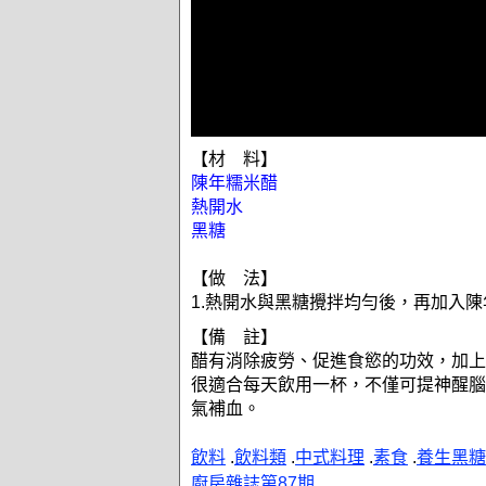
【材 料】
陳年糯米醋
熱開水
黑糖
【做 法】
1.熱開水與黑糖攪拌均勻後，再加入
【備 註】
醋有消除疲勞、促進食慾的功效，加上
很適合每天飲用一杯，不僅可提神醒腦
氣補血。
飲料
.
飲料類
.
中式料理
.
素食
.
養生黑糖
廚房雜誌第87期