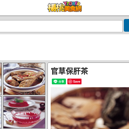
官草保肝茶
Save