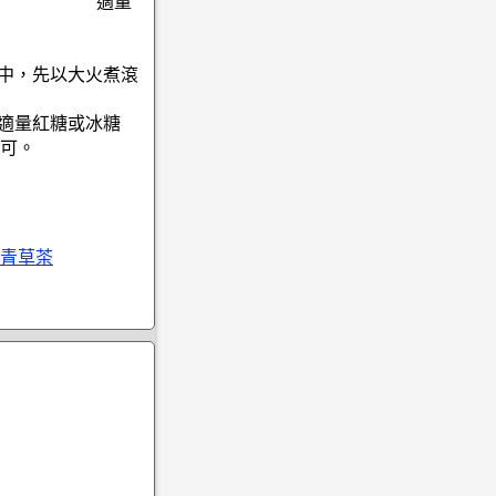
適量
鍋中，先以大火煮滾
入適量紅糖或冰糖
可。
青草茶