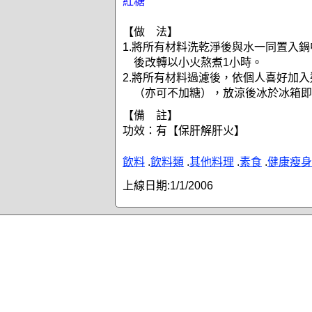
紅糖
【做 法】
1.將所有材料洗乾淨後與水一同置入
後改轉以小火熬煮1小時。
2.將所有材料過濾後，依個人喜好加
（亦可不加糖），放涼後冰於冰箱即
【備 註】
功效：有【保肝解肝火】
飲料
.
飲料類
.
其他料理
.
素食
.
健康瘦身
上線日期:
1/1/2006