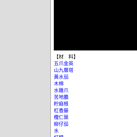
【材 料】
五爪金英
山九層塔
黃水茄
木棉
水雞爪
苦地膽
眝麻根
杠香藤
欖仁葉
柳仔茄
水