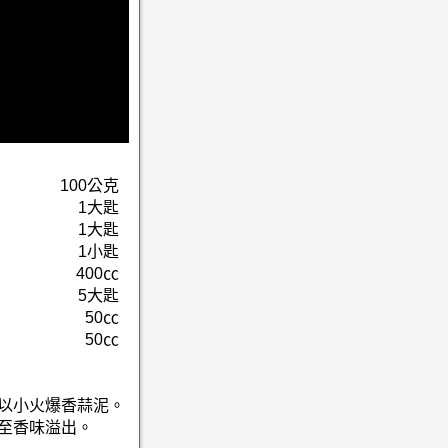
100公克
1大匙
1大匙
1小匙
400㏄
5大匙
50㏄
50㏄
，以小火爆香蒜泥。
炒至香味溢出。