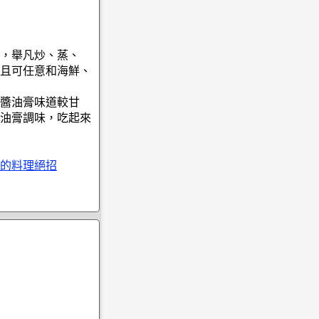
，舉凡炒、蒸、
且可任意和海鮮、
醬油膏味道較甘
油膏調味，吃起來
的料理絕招