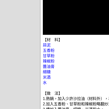
【材 料】
蒜泥
五香粉
甘草粉
辣椒粉
醬油膏
細糖
米酒
水
【做 法】
1.熱鍋，加入少許沙拉油（材料外）
2.加入五香粉、甘草粉和辣椒粉略翻