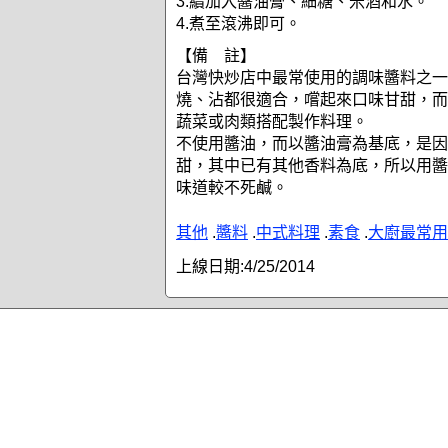
3.續加入醬油膏、細糖、米酒和水。
4.煮至滾沸即可。
【備 註】
台灣快炒店中最常使用的調味醬料之一
燒、沾都很適合，嚐起來口味甘甜，而
蔬菜或肉類搭配製作料理。
不使用醬油，而以醬油膏為基底，是因
甜，其中已有其他香料為底，所以用醬
味道較不死鹹。
其他
.
醬料
.
中式料理
.
素食
.
大廚最常用
上線日期:
4/25/2014