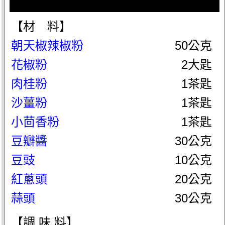
【材 料】
朝天椒辣椒粉
50公克
花椒粉
2大匙
肉桂粉
1茶匙
沙薑粉
1茶匙
小茴香粉
1茶匙
豆瓣醬
30公克
豆豉
10公克
紅蔥頭
20公克
蒜頭
30公克
【調 味 料】