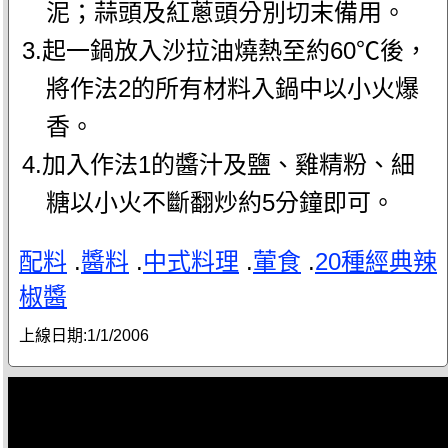
泥；蒜頭及紅蔥頭分別切末備用。
3.起一鍋放入沙拉油燒熱至約60℃後，
將作法2的所有材料入鍋中以小火爆
香。
4.加入作法1的醬汁及鹽、雞精粉、細
糖以小火不斷翻炒約5分鐘即可。
配料
.
醬料
.
中式料理
.
葷食
.
20種經典辣
椒醬
上線日期:
1/1/2006