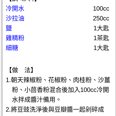
冷開水
100cc
沙拉油
250cc
鹽
1大匙
雞精粉
1茶匙
細糖
1大匙
【做 法】
1.朝天辣椒粉、花椒粉、肉桂粉、沙薑
粉、小茴香粉混合後加入100cc冷開
水拌成醬汁備用。
2.將豆豉洗淨後與豆瓣醬一起剁碎成