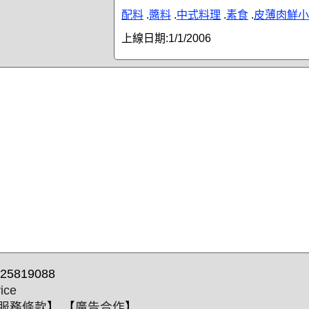
配料
.
醬料
.
中式料理
.
素食
.
皮薄肉鮮小
上線日期:
1/1/2006
25819088
ice
服務條款
】 【
廣告合作
】