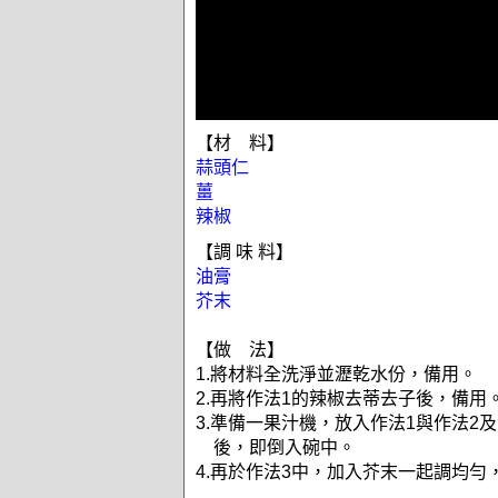
【材 料】
蒜頭仁
薑
辣椒
【調 味 料】
油膏
芥末
【做 法】
1.將材料全洗淨並瀝乾水份，備用。
2.再將作法1的辣椒去蒂去子後，備用
3.準備一果汁機，放入作法1與作法2
後，即倒入碗中。
4.再於作法3中，加入芥末一起調均勻