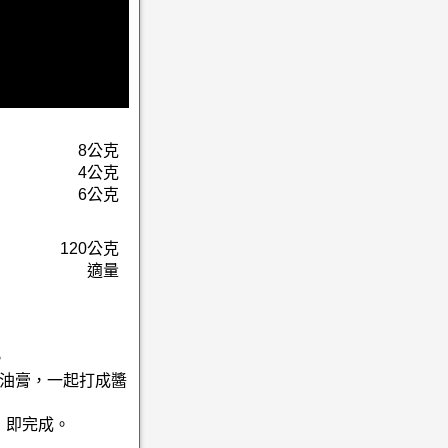
8公克
4公克
6公克
120公克
適量
。
及油膏，一起打成醬
，即完成。