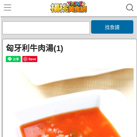
找食譜
匈牙利牛肉湯(1)
Save