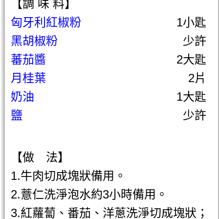
【調 味 料】
匈牙利紅椒粉
1小匙
黑胡椒粉
少許
蕃茄醬
2大匙
月桂葉
2片
奶油
1大匙
鹽
少許
【做 法】
1.牛肉切成塊狀備用。
2.薏仁洗淨泡水約3小時備用。
3.紅蘿蔔、番茄、洋蔥洗淨切成塊狀；