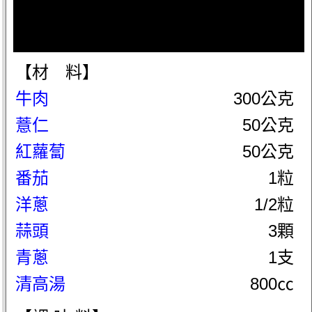
【材 料】
牛肉
300公克
薏仁
50公克
紅蘿蔔
50公克
番茄
1粒
洋蔥
1/2粒
蒜頭
3顆
青蔥
1支
清高湯
800㏄