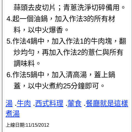
蒜頭去皮切片；青蔥洗淨切碎備用。
4.起一個油鍋，加入作法3的所有材
料，以中火爆香。
5.作法4鍋中，加入作法1的牛肉塊，翻
炒均勻，再加入作法2的薏仁與所有
調味料。
6.作法5鍋中，加入清高湯，蓋上鍋
蓋，以中火煮約25分鐘即可。
湯
.
牛肉
.
西式料理
.
葷食
.
餐廳就是這樣
煮湯
上線日期:
11/15/2012