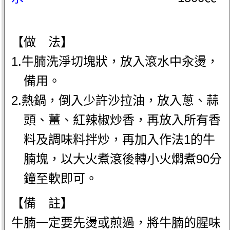
【做 法】
1.牛腩洗淨切塊狀，放入滾水中汆燙，
備用。
2.熱鍋，倒入少許沙拉油，放入蔥、蒜
頭、薑、紅辣椒炒香，再放入所有香
料及調味料拌炒，再加入作法1的牛
腩塊，以大火煮滾後轉小火燜煮90分
鐘至軟即可。
【備 註】
牛腩一定要先燙或煎過，將牛腩的腥味