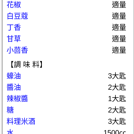
花椒
適量
白豆蔻
適量
丁香
適量
甘草
適量
小茴香
適量
【調 味 料】
蠔油
3大匙
醬油
2大匙
辣椒醬
1大匙
糖
2大匙
料理米酒
3大匙
水
1500㏄