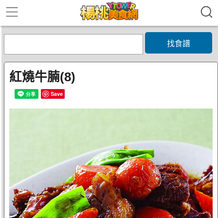
找食譜
紅燒牛腩(8)
Save