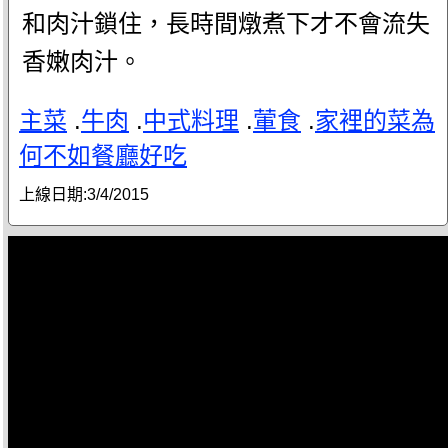
和肉汁鎖住，長時間燉煮下才不會流失
香嫩肉汁。
主菜
.
牛肉
.
中式料理
.
葷食
.
家裡的菜為
何不如餐廳好吃
上線日期:
3/4/2015