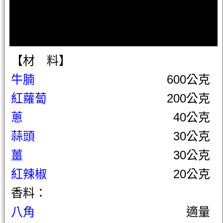
【材 料】
牛腩
600公克
紅蘿蔔
200公克
蔥
40公克
蒜頭
30公克
薑
30公克
紅辣椒
20公克
香料：
八角
適量