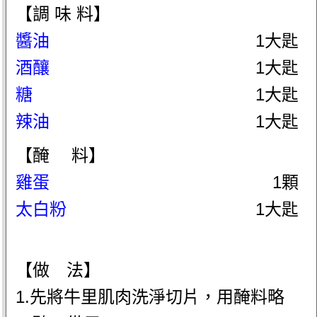
【調 味 料】
醬油
1大匙
酒釀
1大匙
糖
1大匙
辣油
1大匙
【醃 料】
雞蛋
1顆
太白粉
1大匙
【做 法】
1.先將牛里肌肉洗淨切片，用醃料略