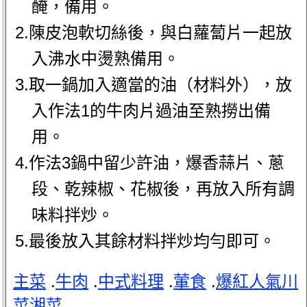
醃，備用。
2.陳皮泡軟切絲後，與白蘿蔔片一起放
入沸水中燙熟備用。
3.取一鍋加入適當的油（材料外），放
入作法1的牛肉片過油至熟撈出備
用。
4.作法3鍋中留少許油，爆香蒜片、蔥
段、乾辣椒、花椒後，再放入所有調
味料拌炒。
5.最後放入其餘材料拌炒均勻即可。
主菜
.
牛肉
.
中式料理
.
葷食
.
爆紅人氣川
菜湘菜