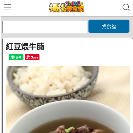
找食譜
紅豆煨牛腩
Save