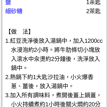
鹽
1茶匙
細砂糖
2茶匙
【做 法】
1.紅豆洗淨後放入湯鍋中，加入1200cc
水浸泡約2小時。將牛肋條切小塊放
入滾水中汆燙約2分鐘後，洗淨放入
鍋中。
2.熱鍋下約1大匙沙拉油，小火爆香
蔥、薑後，放入湯鍋中。
3.加入所有調味料，煮開後蓋上鍋蓋，
小火持續煮約1小時後關火燜約20分