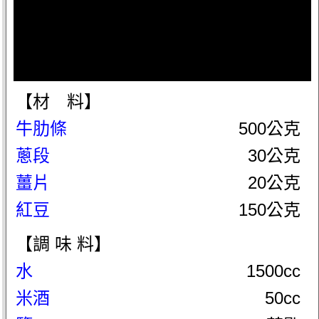
【材 料】
牛肋條
500公克
蔥段
30公克
薑片
20公克
紅豆
150公克
【調 味 料】
水
1500cc
米酒
50cc