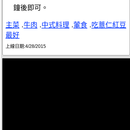
鐘後即可。
主菜
.
牛肉
.
中式料理
.
葷食
.
吃薏仁紅豆
最好
上線日期:
4/28/2015