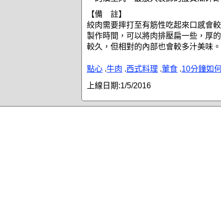
【備 註】
絞肉需要摔打至有筋性吃起來口感會較
製作時間，可以將肉排壓扁一些，厚的
較久，但相對的內部也會較多汁美味。
點心
.
牛肉
.
西式料理
.
葷食
.
10分鐘如
上線日期:
1/5/2016