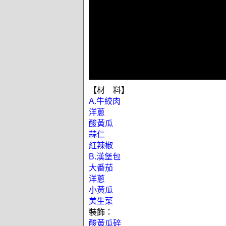
【材 料】
A.牛絞肉
洋蔥
酸黃瓜
蒜仁
紅辣椒
B.漢堡包
大番茄
洋蔥
小黃瓜
美生菜
裝飾：
酸黃瓜碎