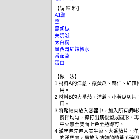
【調 味 料】
A1醬
鹽
黑胡椒
美奶滋
太白粉
墨西哥紅辣椒水
番茄醬
蛋白
【做 法】
1.材料A的洋蔥、酸黃瓜、蒜仁、紅辣
用。
2.材料B的大番茄、洋蔥、小黃瓜切片
用。
3.將豬絞肉放入容器中，加入所有調味
攪拌均勻，摔打出筋後塑成圓形，再
中火煎至雙面上色至熟即可。
4.漢堡包先包入美生菜、大番茄片、
的漢堡肉，最放入裝飾的酸黃瓜碎即