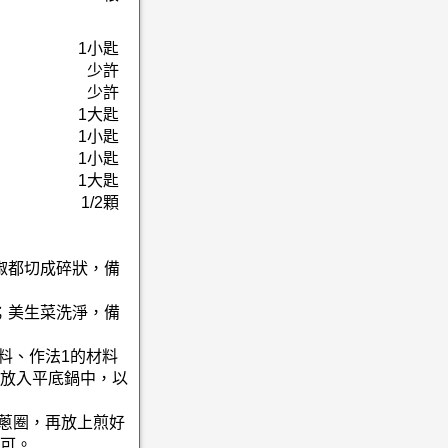
1小匙
少許
少許
1大匙
1小匙
1小匙
1大匙
1/2顆
椒都切成碎狀，備
；美生菜洗淨，備
料、作法1的材料
放入平底鍋中，以
洋蔥圈，再放上煎好
可。