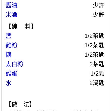
醬油
少許
米酒
少許
【醃 料】
鹽
1/2茶匙
雞粉
1/2茶匙
糖
1/2茶匙
太白粉
2茶匙
雞蛋
1/2顆
水
2湯匙
【做 法】