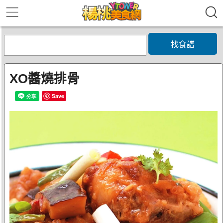
找食譜
XO醬燒排骨
Save