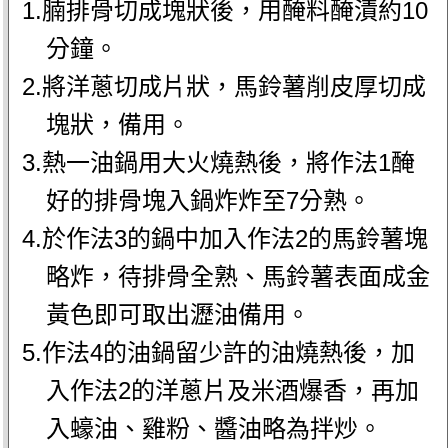
1.腩排骨切成塊狀後，用醃料醃漬約10
分鐘。
2.將洋蔥切成片狀，馬鈴薯削皮厚切成
塊狀，備用。
3.熱一油鍋用大火燒熱後，將作法1醃
好的排骨塊入鍋炸炸至7分熟。
4.於作法3的鍋中加入作法2的馬鈴薯塊
略炸，待排骨全熟、馬鈴薯表面成金
黃色即可取出瀝油備用。
5.作法4的油鍋留少許的油燒熱後，加
入作法2的洋蔥片及米酒爆香，再加
入蠔油、雞粉、醬油略為拌炒。