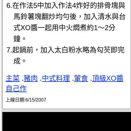
6.在作法5中加入作法4炸好的排骨塊與
馬鈴薯塊翻炒均勻後，加入清水與台
式XO醬一起用中火燜煮約1～2分
鐘。
7.起鍋前，加入太白粉水略為勾芡即完
成。
主菜
.
豬肉
.
中式料理
.
葷食
.
頂級XO醬
自己作
上線日期:
6/15/2007