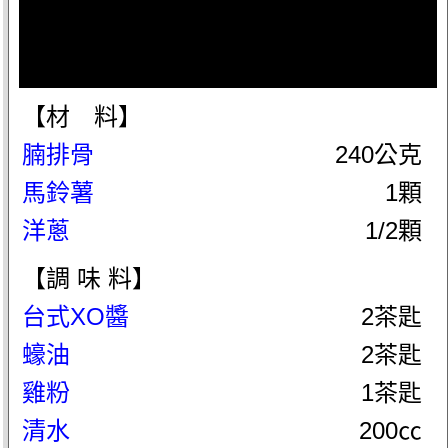
【材 料】
腩排骨
240公克
馬鈴薯
1顆
洋蔥
1/2顆
【調 味 料】
台式XO醬
2茶匙
蠔油
2茶匙
雞粉
1茶匙
清水
200㏄