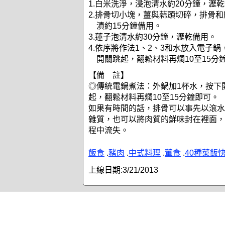
1.白米洗淨，浸泡清水約20分鐘，瀝
2.排骨切小塊，薑與蒜頭切碎，排骨
漬約15分鐘備用。
3.蓮子泡清水約30分鐘，瀝乾備用。
4.依序將作法1、2、3和水放入電子
開關跳起，翻鬆材料再燜10至15分
【備 註】
◎傳統電鍋煮法：外鍋加1杯水，按下
起，翻鬆材料再燜10至15分鐘即可。
如果有時間的話，排骨可以事先以滾水
雜質，也可以將肉質的鮮味封在裡面，
程中流失。
飯食
.
豬肉
.
中式料理
.
葷食
.
40種菜飯
上線日期:
3/21/2013