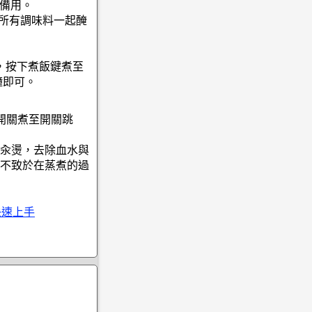
乾備用。
和所有調味料一起醃
鍋，按下煮飯鍵煮至
鐘即可。
開關煮至開關跳
汆燙，去除血水與
不致於在蒸煮的過
快速上手