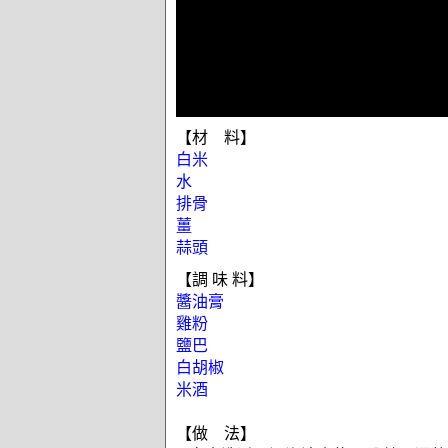
【材 料】
白米
水
排骨
薑
蒜頭
【調 味 料】
醬油膏
雞粉
鹽巴
白胡椒
米酒
【做 法】