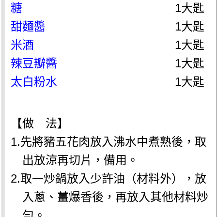
糖
1大匙
甜麵醬
1大匙
米酒
1大匙
辣豆瓣醬
1大匙
太白粉水
1大匙
【做 法】
1.先將豬五花肉放入沸水中煮熟後，取
出放涼再切片，備用。
2.取一炒鍋放入少許油（材料外），放
入蔥、薑爆香後，再放入其他材料炒
勻。