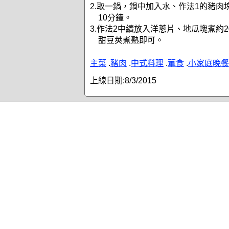
2.取一鍋，鍋中加入水、作法1的豬肉
10分鐘。
3.作法2中續放入洋蔥片、地瓜塊煮約
甜豆莢煮熟即可。
主菜
.
豬肉
.
中式料理
.
葷食
.
小家庭晚餐
上線日期:
8/3/2015