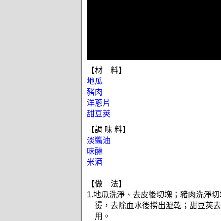
【材 料】
地瓜
豬肉
洋蔥片
甜豆莢
【調 味 料】
淡醬油
味醂
米酒
【做 法】
1.地瓜洗淨、去皮後切塊；豬肉洗淨
燙，去除血水後撈出瀝乾；甜豆莢去
用。