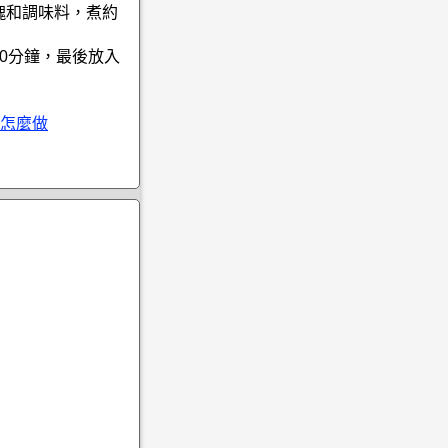
塊和調味料，煮約
20分鐘，最後放入
怎麼做