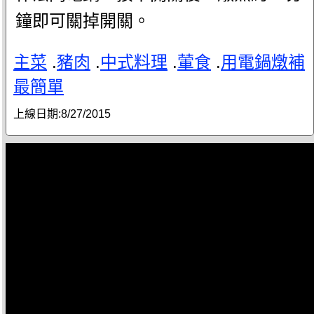
鐘即可關掉開關。
主菜
.
豬肉
.
中式料理
.
葷食
.
用電鍋燉補
最簡單
上線日期:
8/27/2015