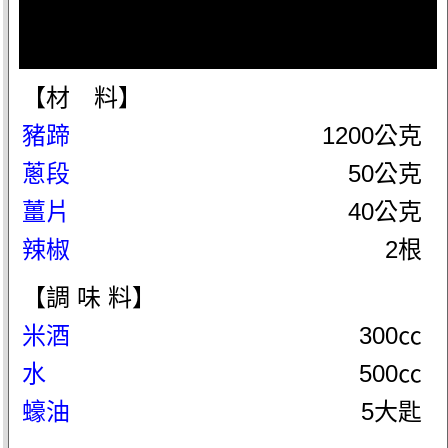
【材 料】
豬蹄
1200公克
蔥段
50公克
薑片
40公克
辣椒
2根
【調 味 料】
米酒
300㏄
水
500㏄
蠔油
5大匙