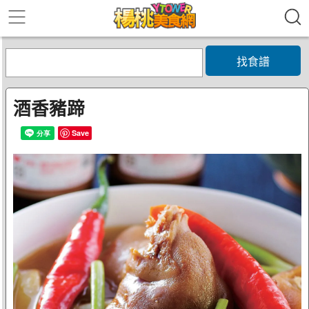
找食譜
酒香豬蹄
Save