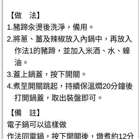
【做 法】
1.豬蹄汆燙後洗淨，備用。
2.將蔥、薑及辣椒放入內鍋中，再放入
作法1的豬蹄，並加入米酒、水、蠔
油。
3.蓋上鍋蓋，按下開關。
4.煮至開關跳起，持續保溫燜20分鐘後
打開鍋蓋，取出裝盤即可。
【備 註】
電子鍋可以這樣做
作法同電鍋，按下開關後，燉煮約12分