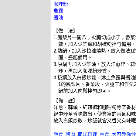
咖哩粉
魚露
醬油
【做 法】
1.鳳梨片一開八；火腿切成小丁；香
散，加入少許鹽和胡椒粉拌勻備用。
2.熱鍋，加入沙拉油燒熱，放入做法1
固，盛起備用。
3.原鍋再加入少許油，放入洋蔥碎、
炒，再加入咖哩粉炒香。
4.接續放入白飯炒鬆，淋上魚露與醬
1的鳳梨片、香菜段、火腿丁和作法
鍋前加入肉鬆拌勻即可。
【備 註】
洋蔥、蒜頭、紅辣椒和咖哩粉等辛香材
鍋中炒至香味散出，使豐富的香氣和味
放入白飯炒散，炒飯就會又香又有味囉
飯食
.
豬肉
.
南洋料理
.
葷食
.
大廚教你炒