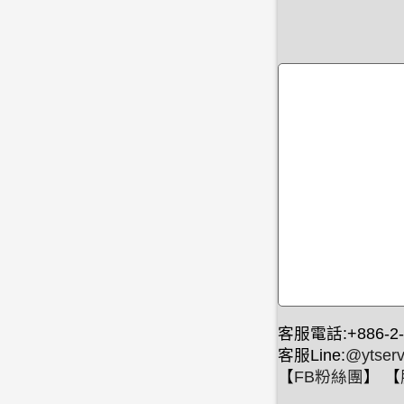
客服電話:+886-2-
客服Line:
@ytserv
【
FB粉絲團
】 【