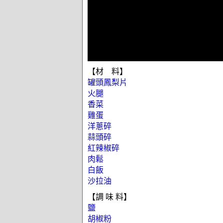
【材 料】
罐頭鳳梨片
火腿
香菜
雞蛋
洋蔥碎
蒜頭碎
紅辣椒碎
肉鬆
白飯
沙拉油
【調 味 料】
鹽
胡椒粉