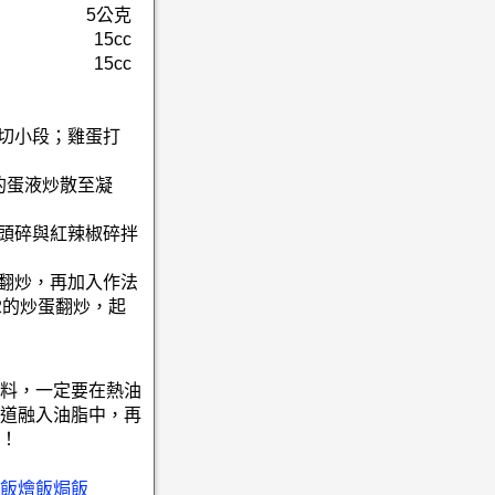
5公克
15cc
15cc
菜切小段；雞蛋打
的蛋液炒散至凝
蒜頭碎與紅辣椒碎拌
油翻炒，再加入作法
2的炒蛋翻炒，起
料，一定要在熱油
道融入油脂中，再
！
飯燴飯焗飯