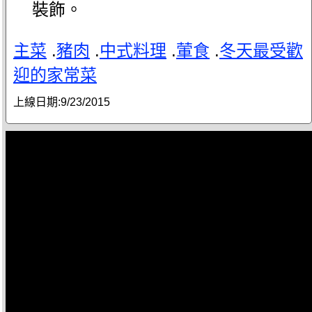
裝飾。
主菜
.
豬肉
.
中式料理
.
葷食
.
冬天最受歡
迎的家常菜
上線日期:
9/23/2015