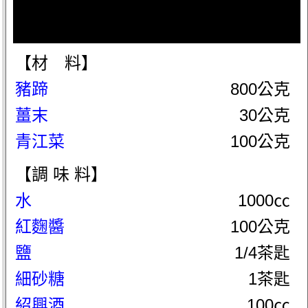
【材 料】
豬蹄
800公克
薑末
30公克
青江菜
100公克
【調 味 料】
水
1000㏄
紅麴醬
100公克
鹽
1/4茶匙
細砂糖
1茶匙
紹興酒
100㏄