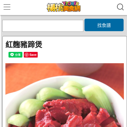
找食譜
紅麴豬蹄煲
Save