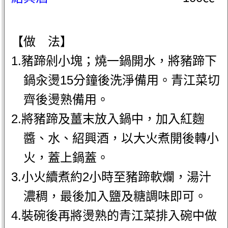
【做 法】
1.豬蹄剁小塊；燒一鍋開水，將豬蹄下
鍋汆燙15分鐘後洗淨備用。青江菜切
齊後燙熟備用。
2.將豬蹄及薑末放入鍋中，加入紅麴
醬、水、紹興酒，以大火煮開後轉小
火，蓋上鍋蓋。
3.小火續煮約2小時至豬蹄軟爛，湯汁
濃稠，最後加入鹽及糖調味即可。
4.裝碗後再將燙熟的青江菜排入碗中做