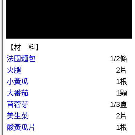
【材 料】
法國麵包
1/2條
火腿
2片
小黃瓜
1根
大番茄
1顆
苜蓿芽
1/3盒
美生菜
2片
酸黃瓜片
1根