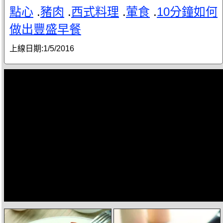
點心
.
豬肉
.
西式料理
.
葷食
.
10分鐘如何
做出豐盛早餐
上線日期:
1/5/2016