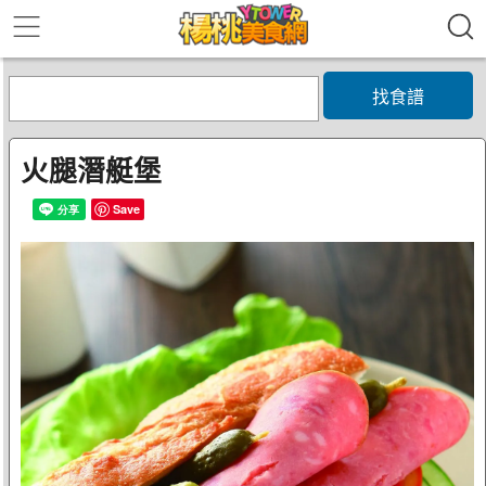
找食譜
火腿潛艇堡
Save