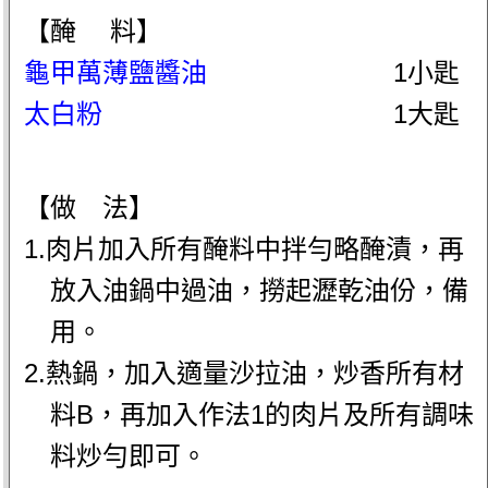
【醃 料】
龜甲萬薄鹽醬油
1小匙
太白粉
1大匙
【做 法】
1.肉片加入所有醃料中拌勻略醃漬，再
放入油鍋中過油，撈起瀝乾油份，備
用。
2.熱鍋，加入適量沙拉油，炒香所有材
料B，再加入作法1的肉片及所有調味
料炒勻即可。