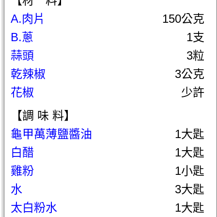
【材 料】
A.肉片
150公克
B.蔥
1支
蒜頭
3粒
乾辣椒
3公克
花椒
少許
【調 味 料】
龜甲萬薄鹽醬油
1大匙
白醋
1大匙
雞粉
1小匙
水
3大匙
太白粉水
1大匙