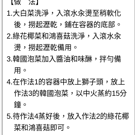
【做 法】
1.大白菜洗淨，入滾水汆燙至稍軟化
後，撈起瀝乾，鋪在容器的底部。
2.綠花椰菜和鴻喜菇洗淨，入滾水汆
燙，撈起瀝乾備用。
3.韓國泡菜加入醬油和味醂，拌勻備
用。
4.在作法1的容器中放上獅子頭，放上
作法3的韓國泡菜，以中火蒸約15分
鐘。
5.待作法4蒸好後，放入作法2的綠花椰
菜和鴻喜菇即可。