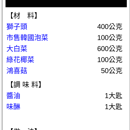
【材 料】
獅子頭
400公克
市售韓國泡菜
100公克
大白菜
600公克
綠花椰菜
100公克
鴻喜菇
50公克
【調 味 料】
醬油
1大匙
味醂
1大匙