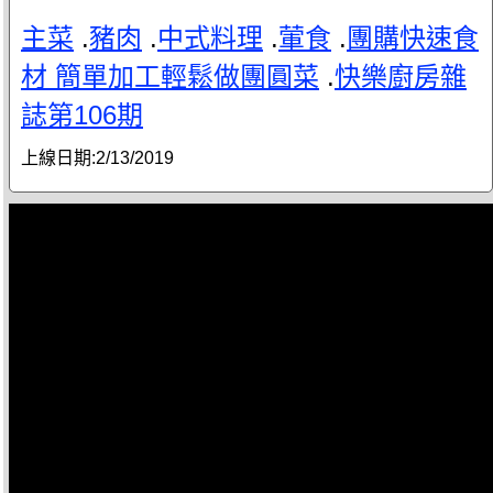
主菜
.
豬肉
.
中式料理
.
葷食
.
團購快速食
材 簡單加工輕鬆做團圓菜
.
快樂廚房雜
誌第106期
上線日期:
2/13/2019