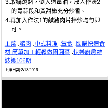
3.取鍋燒熱，倒入適量油，放入作法2
的青蒜段和黃甜椒充分炒香。
4.再加入作法1的鹹豬肉片拌炒均勻即
可。
主菜
.
豬肉
.
中式料理
.
葷食
.
團購快速食
材 簡單加工輕鬆做團圓菜
.
快樂廚房雜
誌第106期
上線日期:
2/13/2019