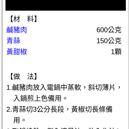
【材 料】
鹹豬肉
600公克
青蒜
150公克
黃甜椒
1顆
【做 法】
1.鹹豬肉放入電鍋中蒸軟，斜切薄片，
入鍋煎上色備用。
2.青蒜切3公分長段，黃椒切長條備
用。