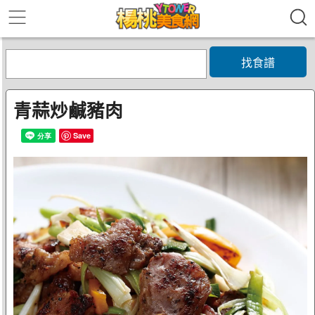
找食譜
青蒜炒鹹豬肉
Save