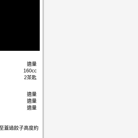
適量
160cc
2茶匙
適量
適量
適量
水至蓋過餃子高度約