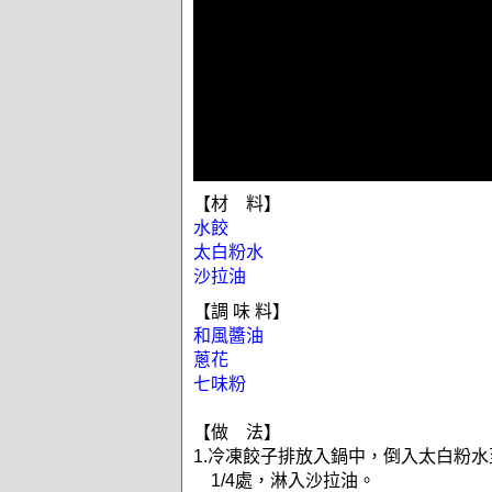
【材 料】
水餃
太白粉水
沙拉油
【調 味 料】
和風醬油
蔥花
七味粉
【做 法】
1.冷凍餃子排放入鍋中，倒入太白粉
1/4處，淋入沙拉油。