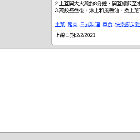
2.上蓋開大火煎約8分鐘，開蓋續煎至
3.煎餃盛盤後，淋上和風醬油，撒上
主菜
.
豬肉
.
日式料理
.
葷食
.
快樂廚房雜
上線日期:
2/2/2021