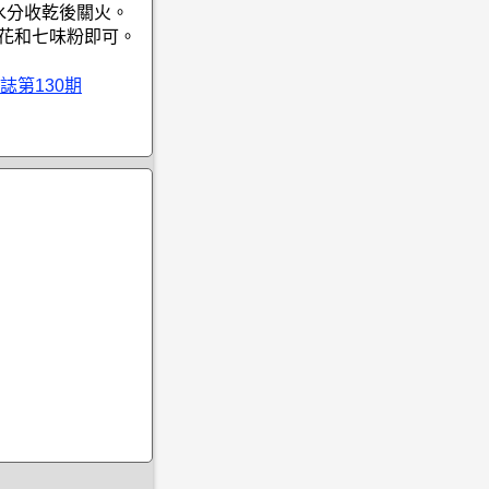
水分收乾後關火。
蔥花和七味粉即可。
誌第130期