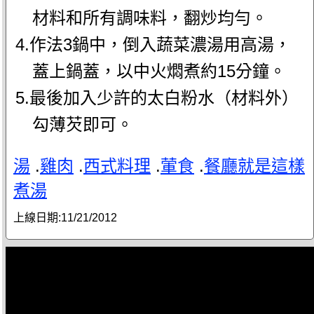
材料和所有調味料，翻炒均勻。
4.作法3鍋中，倒入蔬菜濃湯用高湯，
蓋上鍋蓋，以中火燜煮約15分鐘。
5.最後加入少許的太白粉水（材料外）
勾薄芡即可。
湯
.
雞肉
.
西式料理
.
葷食
.
餐廳就是這樣
煮湯
上線日期:
11/21/2012