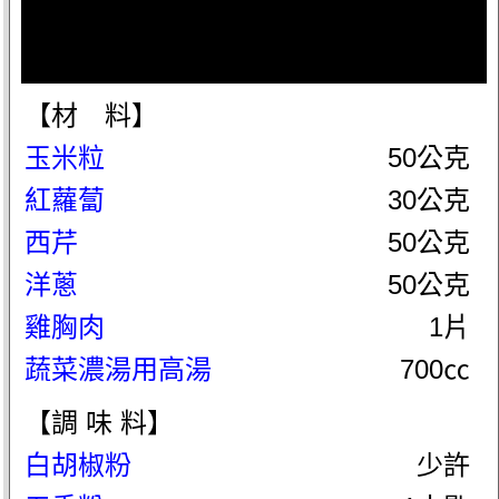
【材 料】
玉米粒
50公克
紅蘿蔔
30公克
西芹
50公克
洋蔥
50公克
雞胸肉
1片
蔬菜濃湯用高湯
700㏄
【調 味 料】
白胡椒粉
少許