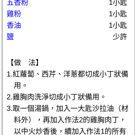
五香粉
1小匙
雞粉
1小匙
香油
1小匙
鹽
少許
【做 法】
1.紅蘿蔔、西芹、洋蔥都切成小丁狀備
用。
2.雞胸肉洗淨切成小丁狀備用。
3.取一個湯鍋，加入一大匙沙拉油（材
料外），再加入作法2的雞胸肉丁，
以中火炒香後，續加入作法1的所有