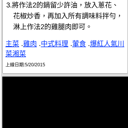
3.將作法2的鍋留少許油，放入蔥花、
花椒炒香，再加入所有調味料拌勻，
淋上作法2的雞腿肉即可。
主菜
.
雞肉
.
中式料理
.
葷食
.
爆紅人氣川
菜湘菜
上線日期:
5/20/2015