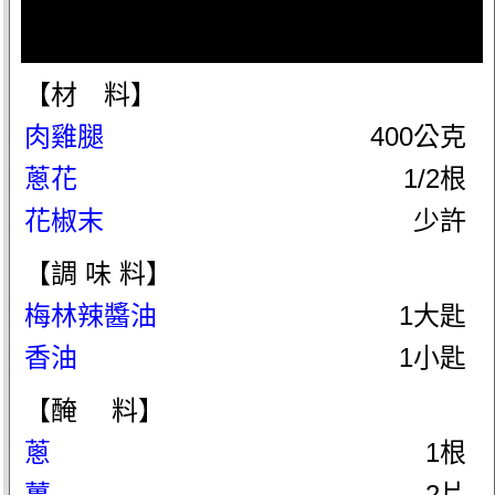
【材 料】
肉雞腿
400公克
蔥花
1/2根
花椒末
少許
【調 味 料】
梅林辣醬油
1大匙
香油
1小匙
【醃 料】
蔥
1根
薑
2片