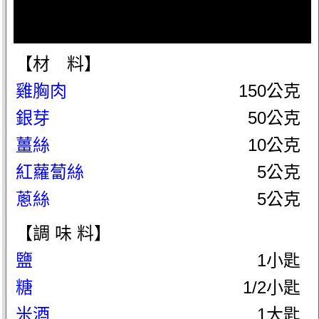
【材 料】
雞胸肉
150公克
銀芽
50公克
薑絲
10公克
紅蘿蔔絲
5公克
蔥絲
5公克
【調 味 料】
鹽
1小匙
糖
1/2小匙
米酒
1大匙