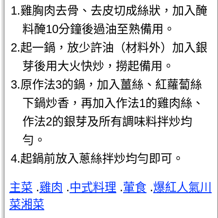
1.雞胸肉去骨、去皮切成絲狀，加入醃
料醃10分鐘後過油至熟備用。
2.起一鍋，放少許油（材料外）加入銀
芽後用大火快炒，撈起備用。
3.原作法3的鍋，加入薑絲、紅蘿蔔絲
下鍋炒香，再加入作法1的雞肉絲、
作法2的銀芽及所有調味料拌炒均
勻。
4.起鍋前放入蔥絲拌炒均勻即可。
主菜
.
雞肉
.
中式料理
.
葷食
.
爆紅人氣川
菜湘菜