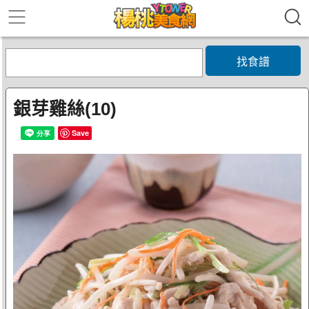
找食譜
銀芽雞絲(10)
Save