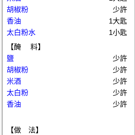
胡椒粉
少許
香油
1大匙
太白粉水
1小匙
【醃 料】
鹽
少許
胡椒粉
少許
米酒
少許
太白粉
少許
香油
少許
【做 法】