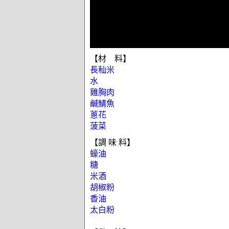
【材 料】
長秈米
水
雞胸肉
鹹鯖魚
蔥花
菠菜
【調 味 料】
蠔油
糖
米酒
胡椒粉
香油
太白粉