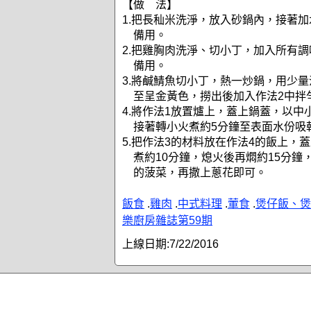
【做 法】
1.把長秈米洗淨，放入砂鍋內，接著加
備用。
2.把雞胸肉洗淨、切小丁，加入所有調
備用。
3.將鹹鯖魚切小丁，熱一炒鍋，用少
至呈金黃色，撈出後加入作法2中拌
4.將作法1放置爐上，蓋上鍋蓋，以中
接著轉小火煮約5分鐘至表面水份吸
5.把作法3的材料放在作法4的飯上，
煮約10分鐘，熄火後再燜約15分鐘
的菠菜，再撒上蔥花即可。
飯食
.
雞肉
.
中式料理
.
葷食
.
煲仔飯、煲
樂廚房雜誌第59期
上線日期:
7/22/2016