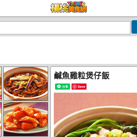
鹹魚雞粒煲仔飯
Save