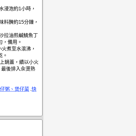
水浸泡約1小時，
味料醃約15分鐘，
量沙拉油煎鹹鯖魚丁
勻，備用。
小火煮至水滾沸，
乾。
蓋上鍋蓋，續以小火
，最後排入汆燙熟
仔粥、煲仔菜
.
快